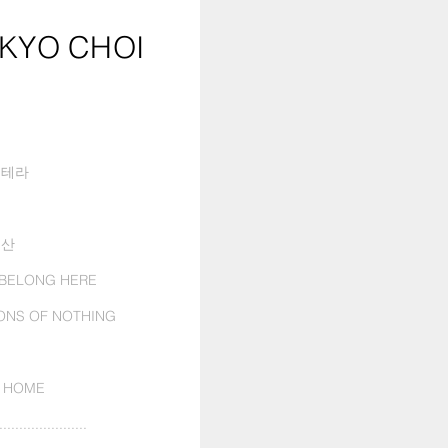
KYO CHOI
스테라
이
생산
 BELONG HERE
ONS OF NOTHING
 HOME
......................